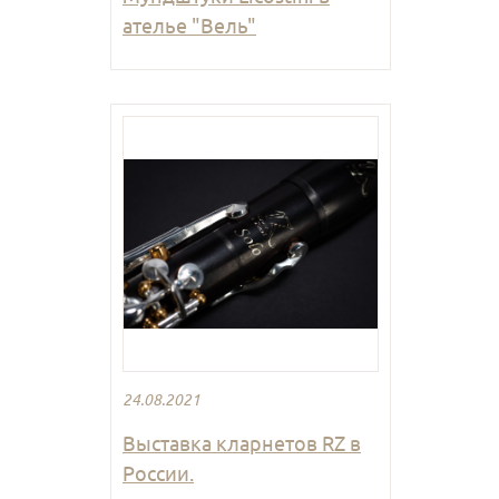
ателье "Вель"
24.08.2021
Выставка кларнетов RZ в
России.