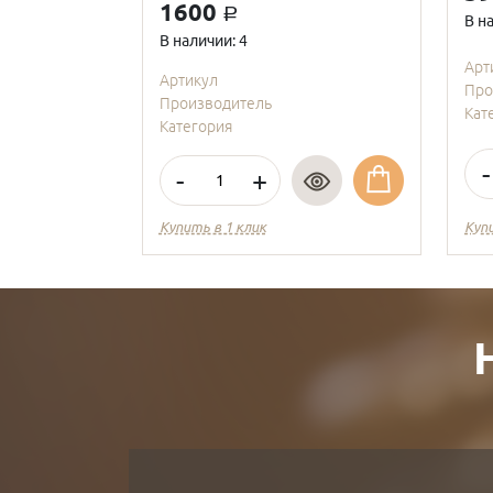
1600
a
В н
В наличии: 4
Арт
Артикул
Про
Производитель
Кат
Категория
-
-
+
Купить в 1 клик
Куп