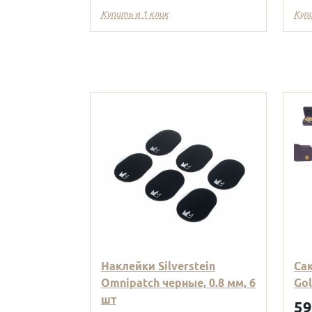
Купить в 1 клик
Куп
Наклейки Silverstein
Са
Omnipatch черные, 0.8 мм, 6
Go
шт
5