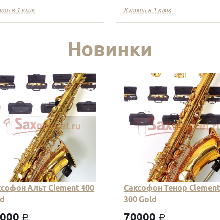
ить в 1 клик
Купить в 1 клик
Новинки
ксофон Альт Clement 400
Саксофон Тенор Clement
ld
300 Gold
9000
70000
a
a