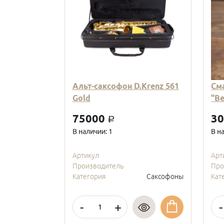
Альт-саксофон D.Krenz 561
См
Gold
"В
75000
3
a
В наличии: 1
В н
Артикул
Арт
Производитель
Про
Категория
Саксофоны
Кат
-
+
-