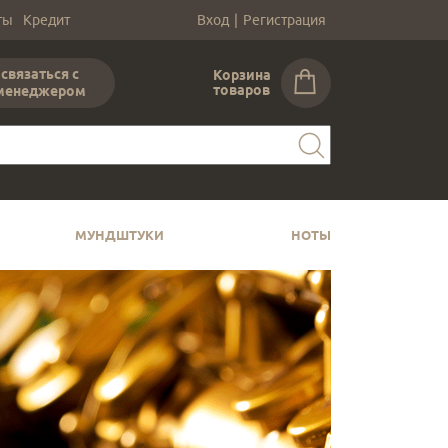
ты
Кредит
Вход
|
Регистрация
связаться с
Корзина
товаров
менеджером
МУНДШТУКИ
НОТЫ