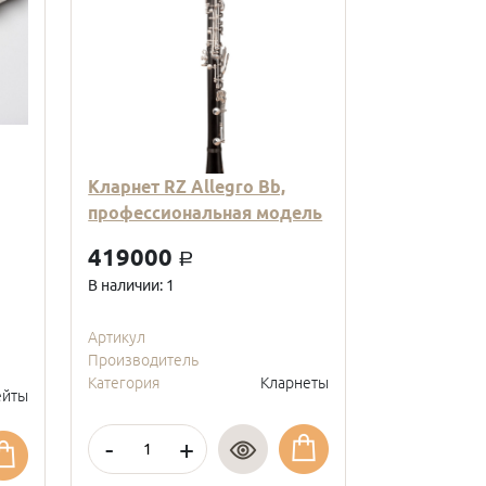
Кларнет RZ Allegro Bb,
Кларнет Вв
профессиональная модель
пластиковы
модель, с
419000
a
покрытие, 
В наличии: 1
95000
a
В наличии: 2
Артикул
Производитель
Артикул
Категория
Кларнеты
Производите
йты
Категория
-
+
-