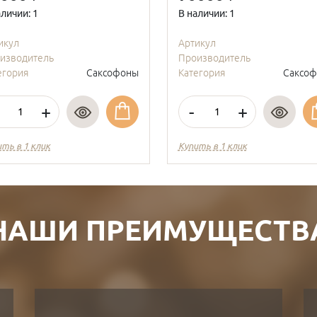
аличии: 1
В наличии: 1
икул
Артикул
изводитель
Производитель
егория
Саксофоны
Категория
Саксо
+
-
+
ить в 1 клик
Купить в 1 клик
НАШИ ПРЕИМУЩЕСТВ