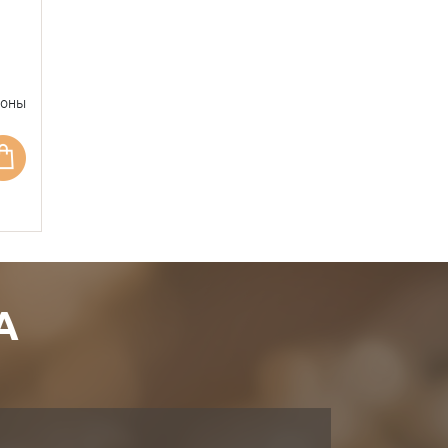
фоны
А