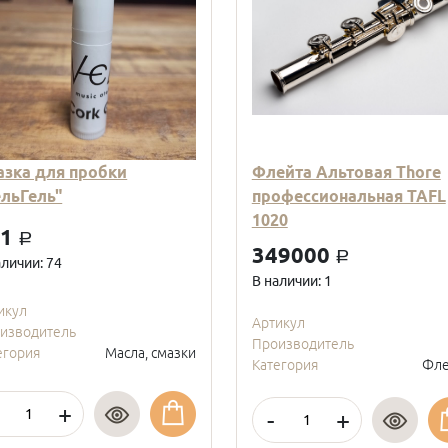
азка для пробки
Флейта Альтовая Thore
ельГель"
профессиональная TAFL
1020
01
a
349000
a
аличии: 74
В наличии: 1
икул
Артикул
изводитель
Производитель
егория
Масла, смазки
Категория
Фле
+
-
+