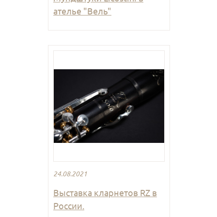
ателье "Вель"
24.08.2021
Выставка кларнетов RZ в
России.