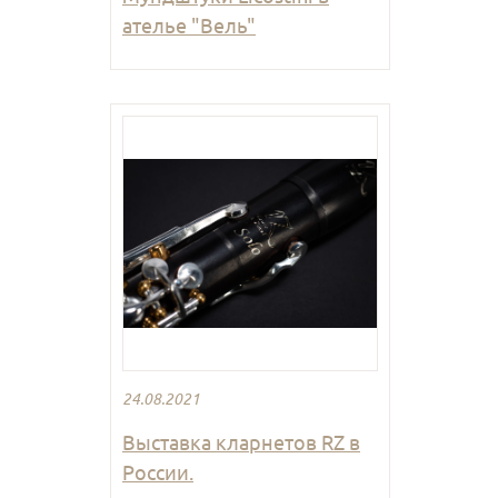
ателье "Вель"
24.08.2021
Выставка кларнетов RZ в
России.