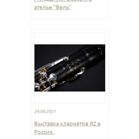
ателье "Вель"
24.08.2021
Выставка кларнетов RZ в
России.