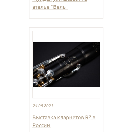
ателье "Вель"
24.08.2021
Выставка кларнетов RZ в
России.