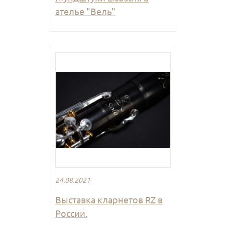
ателье "Вель"
24.08.2021
Выставка кларнетов RZ в
России.