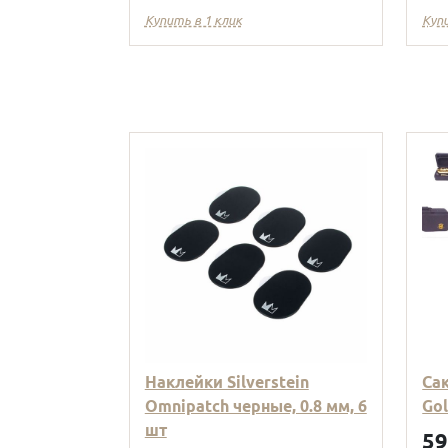
Купить в 1 клик
Куп
Наклейки Silverstein
Са
Omnipatch черные, 0.8 мм, 6
Go
шт
5