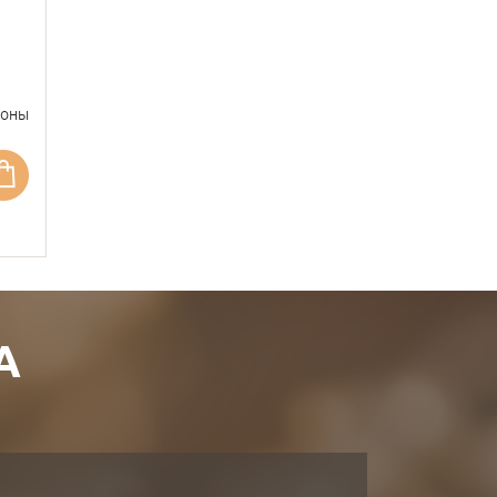
фоны
А