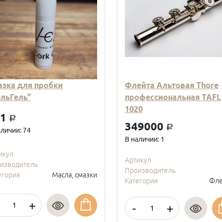
азка для пробки
Флейта Альтовая Thore
ельГель"
профессиональная TAFL
1020
01
a
349000
a
аличии: 74
В наличии: 1
икул
Артикул
изводитель
Производитель
егория
Масла, смазки
Категория
Фле
+
-
+