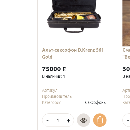
Альт-саксофон D.Krenz 561
См
Gold
"В
75000
3
a
В наличии: 1
В н
Артикул
Арт
Производитель
Про
Категория
Саксофоны
Кат
-
+
-