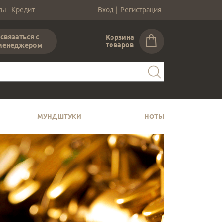
ты
Кредит
Вход
|
Регистрация
связаться с
Корзина
товаров
менеджером
МУНДШТУКИ
НОТЫ