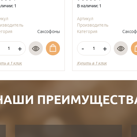
аличии: 1
В наличии: 1
икул
Артикул
изводитель
Производитель
егория
Саксофоны
Категория
Саксо
+
-
+
ить в 1 клик
Купить в 1 клик
НАШИ ПРЕИМУЩЕСТВ