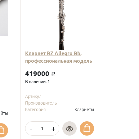
Кларнет RZ Allegro Bb,
Кларнет Вв
профессиональная модель
пластиковы
модель, с
419000
a
покрытие, 
В наличии: 1
95000
a
В наличии: 2
Артикул
Производитель
Артикул
Категория
Кларнеты
Производите
йты
Категория
-
+
-