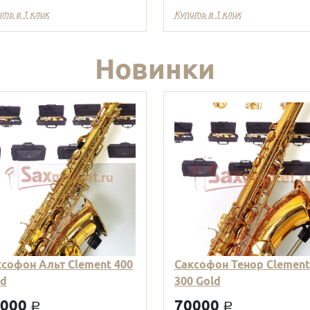
ить в 1 клик
Купить в 1 клик
Новинки
ксофон Альт Clement 400
Саксофон Тенор Clement
ld
300 Gold
9000
70000
a
a