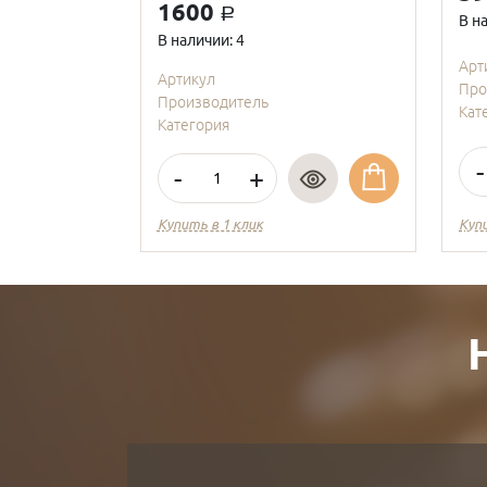
1600
a
В н
В наличии: 4
Арт
Артикул
Про
Производитель
Кат
Категория
-
-
+
Купить в 1 клик
Куп