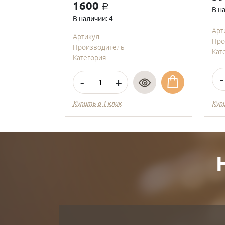
1600
a
В н
В наличии: 4
Арт
Артикул
Про
Производитель
Кат
Категория
-
-
+
Купить в 1 клик
Куп