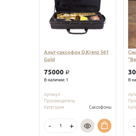
Альт-саксофон D.Krenz 561
См
Gold
"В
75000
3
a
В наличии: 1
В н
Артикул
Арт
Производитель
Про
Категория
Саксофоны
Кат
-
+
-