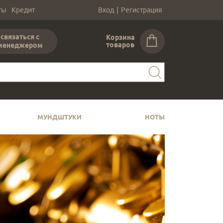
ты
Кредит
Вход
|
Регистрация
связаться с
Корзина
товаров
менеджером
МУНДШТУКИ
НОТЫ