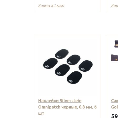
Купить в 1 клик
Куп
Наклейки Silverstein
Са
Omnipatch черные, 0.8 мм, 6
Go
шт
5