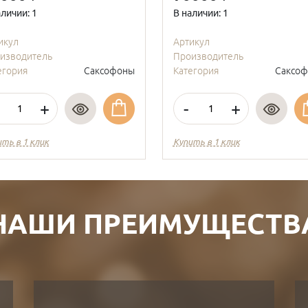
аличии: 1
В наличии: 1
икул
Артикул
изводитель
Производитель
егория
Саксофоны
Категория
Саксо
+
-
+
ить в 1 клик
Купить в 1 клик
НАШИ ПРЕИМУЩЕСТВ