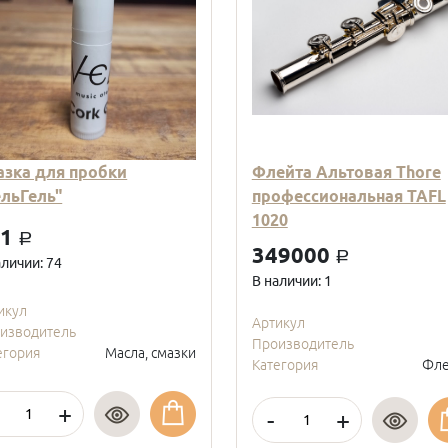
азка для пробки
Флейта Альтовая Thore
ельГель"
профессиональная TAFL
1020
01
a
349000
a
аличии: 74
В наличии: 1
икул
Артикул
изводитель
Производитель
егория
Масла, смазки
Категория
Фле
+
-
+