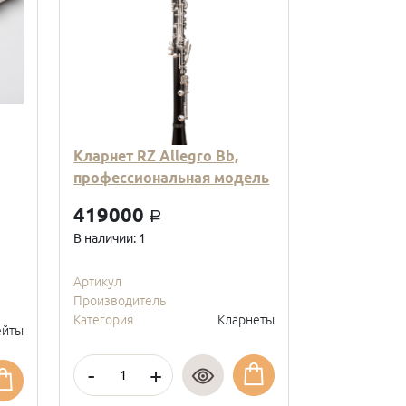
Кларнет RZ Allegro Bb,
Кларнет Вв
профессиональная модель
пластиковы
модель, с
419000
a
покрытие, 
В наличии: 1
95000
a
В наличии: 2
Артикул
Производитель
Артикул
Категория
Кларнеты
Производите
йты
Категория
-
+
-