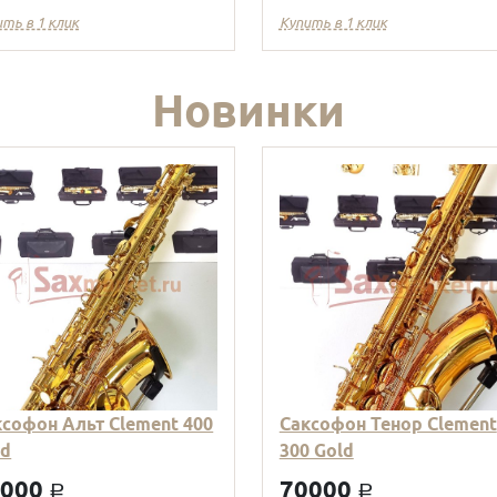
ить в 1 клик
Купить в 1 клик
Новинки
ксофон Альт Clement 400
Саксофон Тенор Clement
ld
300 Gold
9000
70000
a
a