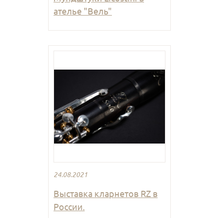
ателье "Вель"
24.08.2021
Выставка кларнетов RZ в
России.