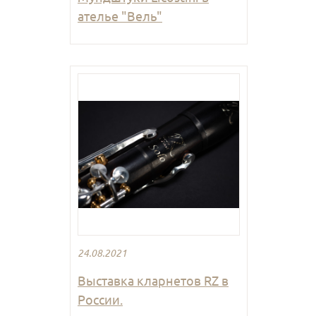
ателье "Вель"
24.08.2021
Выставка кларнетов RZ в
России.