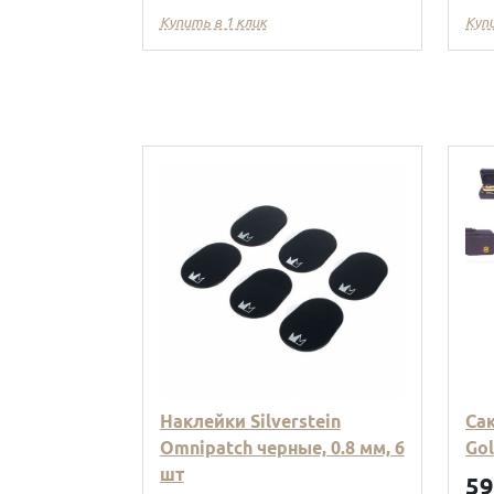
Купить в 1 клик
Куп
Наклейки Silverstein
Са
Omnipatch черные, 0.8 мм, 6
Go
шт
5