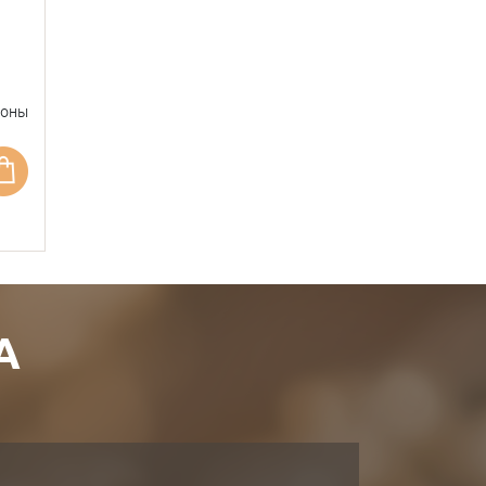
фоны
А