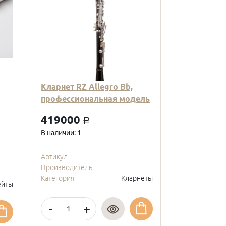
Кларнет RZ Allegro Bb,
Кларнет Вв
профессиональная модель
пластиковы
модель, с
419000
a
покрытие, 
В наличии: 1
95000
a
В наличии: 2
Артикул
Производитель
Артикул
Категория
Кларнеты
Производите
йты
Категория
-
+
-