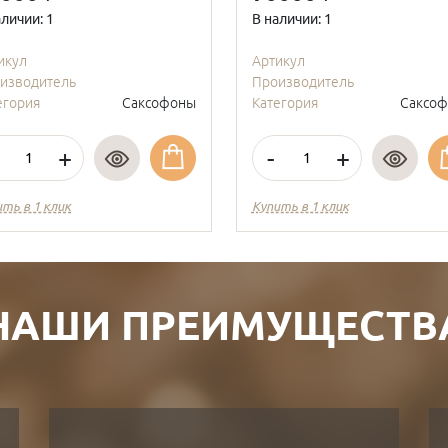
аличии: 1
В наличии: 1
икул
Артикул
изводитель
Производитель
егория
Саксофоны
Категория
Саксо
+
-
+
ить в 1 клик
Купить в 1 клик
НАШИ ПРЕИМУЩЕСТВ