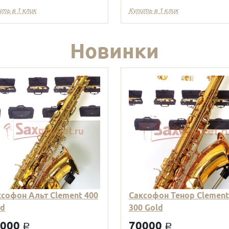
ить в 1 клик
Купить в 1 клик
Новинки
ксофон Альт Clement 400
Саксофон Тенор Clement
ld
300 Gold
9000
70000
a
a