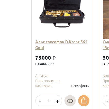
Альт-саксофон D.Krenz 561
См
Gold
"В
75000
3
a
В наличии: 1
В н
Артикул
Арт
Производитель
Про
Категория
Саксофоны
Кат
-
+
-