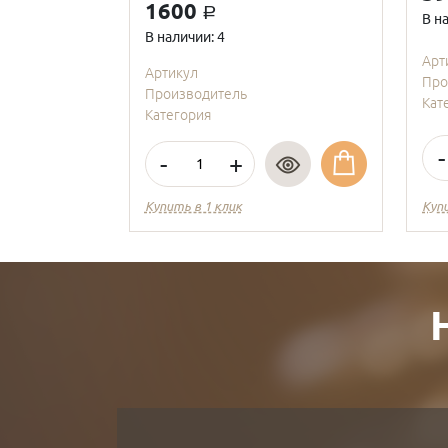
1600
a
В н
В наличии: 4
Арт
Артикул
Про
Производитель
Кат
Категория
-
-
+
Купить в 1 клик
Куп