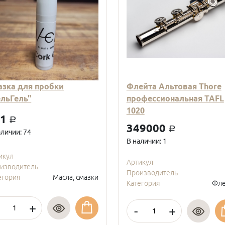
азка для пробки
Флейта Альтовая Thore
ельГель"
профессиональная TAFL
1020
01
a
349000
a
аличии: 74
В наличии: 1
икул
Артикул
изводитель
Производитель
егория
Масла, смазки
Категория
Фле
+
-
+