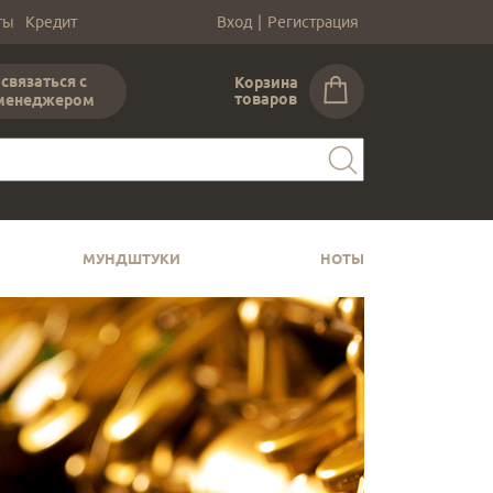
ты
Кредит
Вход
|
Регистрация
связаться с
Корзина
товаров
менеджером
МУНДШТУКИ
НОТЫ