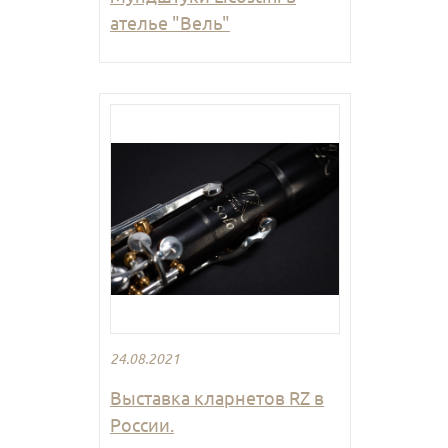
ателье "Вель"
24.08.2021
Выставка кларнетов RZ в
России.