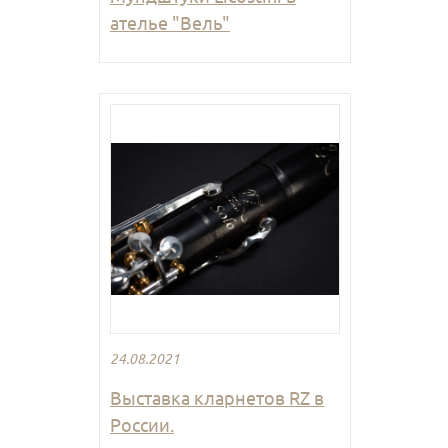
ателье "Вель"
24.08.2021
Выставка кларнетов RZ в
России.