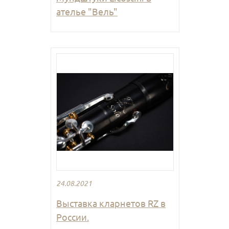
ателье "Вель"
24.08.2021
Выставка кларнетов RZ в
России.