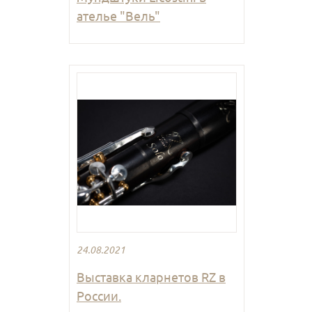
ателье "Вель"
24.08.2021
Выставка кларнетов RZ в
России.