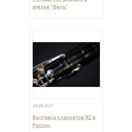
ателье "Вель"
24.08.2021
Выставка кларнетов RZ в
России.