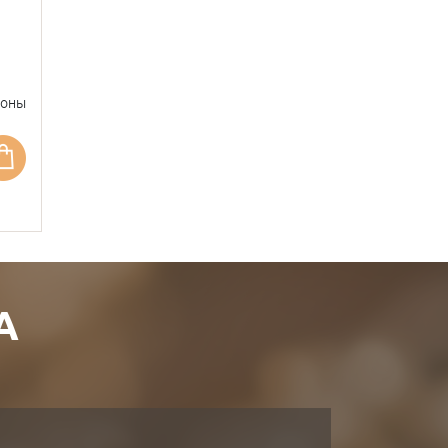
фоны
А