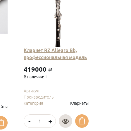
Кларнет RZ Allegro Bb,
Кларнет Вв
профессиональная модель
пластиковы
модель, с
419000
a
покрытие, 
В наличии: 1
95000
a
В наличии: 2
Артикул
Производитель
Артикул
Категория
Кларнеты
Производите
йты
Категория
-
+
-