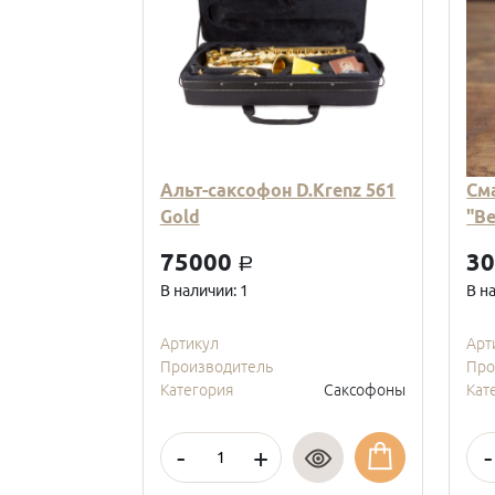
Альт-саксофон D.Krenz 561
См
Gold
"В
75000
3
a
В наличии: 1
В н
Артикул
Арт
Производитель
Про
Категория
Саксофоны
Кат
-
+
-