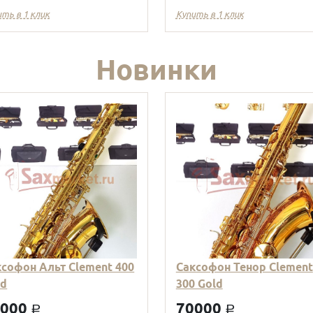
ить в 1 клик
Купить в 1 клик
Новинки
ксофон Альт Clement 400
Саксофон Тенор Clement
ld
300 Gold
9000
70000
a
a