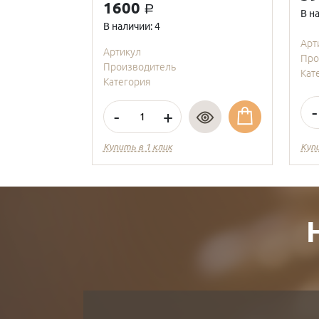
1600
a
В н
В наличии: 4
Арт
Артикул
Про
Производитель
Кат
Категория
-
-
+
Купить в 1 клик
Куп