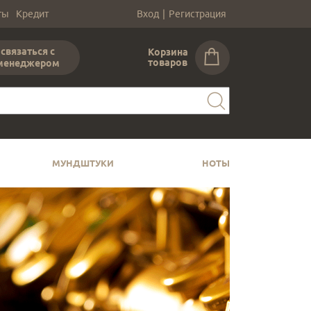
ты
Кредит
Вход
|
Регистрация
связаться с
Корзина
товаров
менеджером
МУНДШТУКИ
НОТЫ