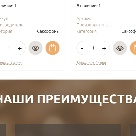
аличии: 1
В наличии: 1
икул
Артикул
изводитель
Производитель
егория
Саксофоны
Категория
Саксо
+
-
+
ить в 1 клик
Купить в 1 клик
НАШИ ПРЕИМУЩЕСТВ