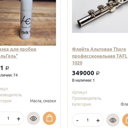
азка для пробки
Флейта Альтовая Thore
ельГель"
профессиональная TAFL
1020
01
a
349000
a
аличии: 74
В наличии: 1
икул
Артикул
изводитель
Производитель
егория
Масла, смазки
Категория
Фле
+
-
+