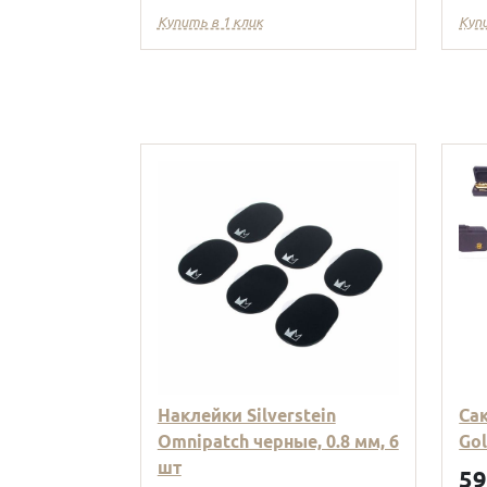
Купить в 1 клик
Куп
Наклейки Silverstein
Са
Omnipatch черные, 0.8 мм, 6
Go
шт
5