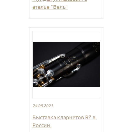
ателье "Вель"
24.08.2021
Выставка кларнетов RZ в
России.