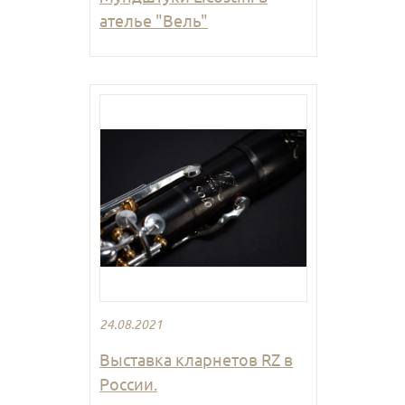
ателье "Вель"
24.08.2021
Выставка кларнетов RZ в
России.