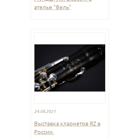
ателье "Вель"
24.08.2021
Выставка кларнетов RZ в
России.