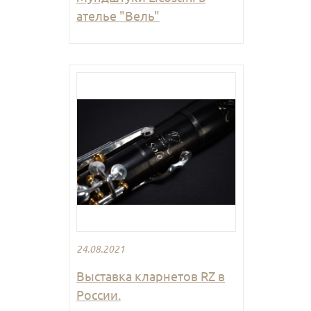
ателье "Вель"
24.08.2021
Выставка кларнетов RZ в
России.