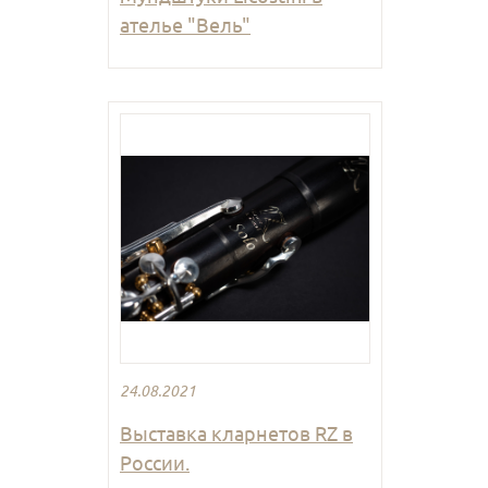
ателье "Вель"
24.08.2021
Выставка кларнетов RZ в
России.