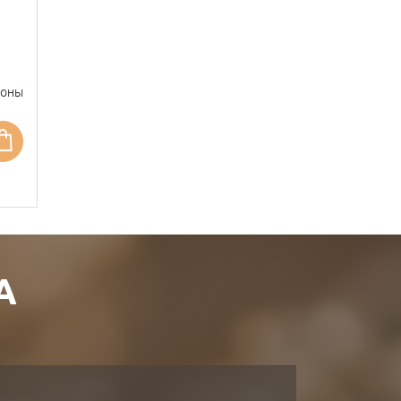
фоны
А