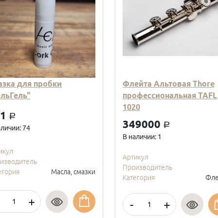
азка для пробки
Флейта Альтовая Thore
ельГель"
профессиональная TAFL
1020
01
a
349000
a
аличии: 74
В наличии: 1
икул
Артикул
изводитель
Производитель
егория
Масла, смазки
Категория
Фле
+
-
+