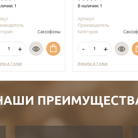
аличии: 1
В наличии: 1
икул
Артикул
изводитель
Производитель
егория
Саксофоны
Категория
Саксо
+
-
+
ить в 1 клик
Купить в 1 клик
НАШИ ПРЕИМУЩЕСТВ