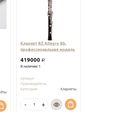
Кларнет RZ Allegro Bb,
Кларнет Вв
профессиональная модель
пластиковы
модель, с
419000
a
покрытие, 
В наличии: 1
95000
a
В наличии: 2
Артикул
Производитель
Артикул
Категория
Кларнеты
Производите
йты
Категория
-
+
-