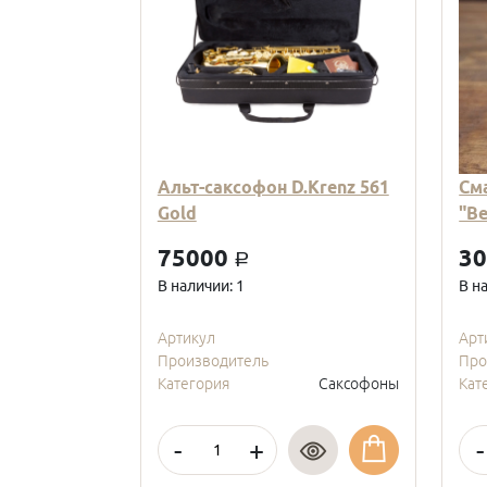
Альт-саксофон D.Krenz 561
См
Gold
"В
75000
3
a
В наличии: 1
В н
Артикул
Арт
Производитель
Про
Категория
Саксофоны
Кат
-
+
-