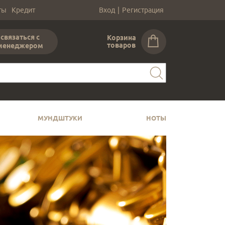
ты
Кредит
Вход
|
Регистрация
связаться с
Корзина
товаров
менеджером
МУНДШТУКИ
НОТЫ