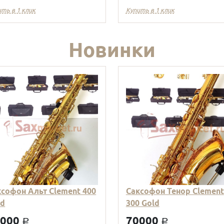
ить в 1 клик
Купить в 1 клик
Новинки
ксофон Альт Clement 400
Саксофон Тенор Clement
ld
300 Gold
9000
70000
a
a