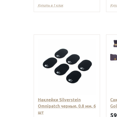
Купить в 1 клик
Куп
Наклейки Silverstein
Са
Omnipatch черные, 0.8 мм, 6
Go
шт
5