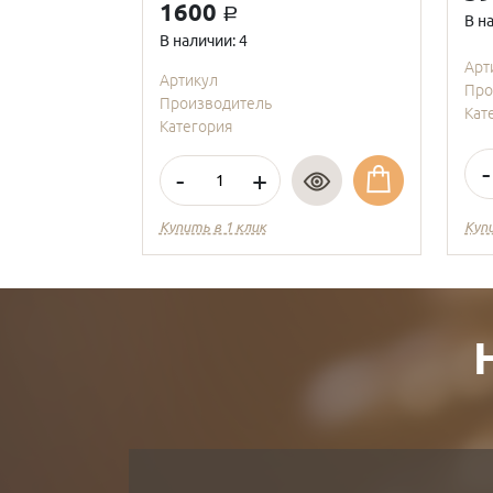
1600
a
В н
В наличии: 4
Арт
Артикул
Про
Производитель
Кат
Категория
-
-
+
Купить в 1 клик
Куп