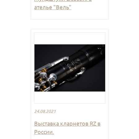
ателье "Вель"
24.08.2021
Выставка кларнетов RZ в
России.