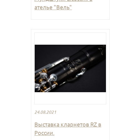
ателье "Вель"
24.08.2021
Выставка кларнетов RZ в
России.