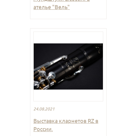
ателье "Вель"
24.08.2021
Выставка кларнетов RZ в
России.