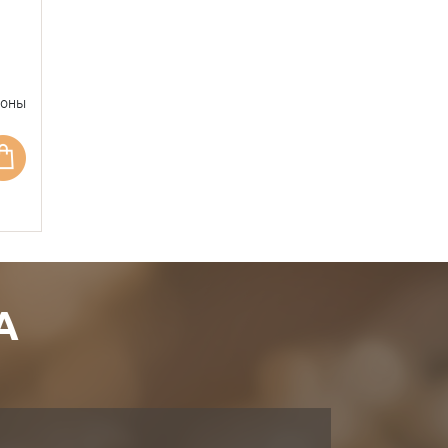
фоны
А