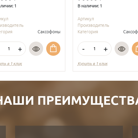
аличии: 1
В наличии: 1
икул
Артикул
изводитель
Производитель
егория
Саксофоны
Категория
Саксо
+
-
+
ить в 1 клик
Купить в 1 клик
НАШИ ПРЕИМУЩЕСТВ