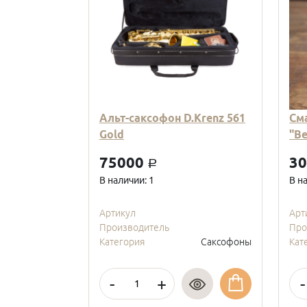
Альт-саксофон D.Krenz 561
См
Gold
"В
75000
3
a
В наличии: 1
В н
Артикул
Арт
Производитель
Про
Категория
Саксофоны
Кат
-
+
-