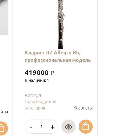
Кларнет RZ Allegro Bb,
Кларнет Вв
профессиональная модель
пластиковы
модель, с
419000
a
покрытие, 
В наличии: 1
95000
a
В наличии: 2
Артикул
Производитель
Артикул
Категория
Кларнеты
Производите
йты
Категория
-
+
-