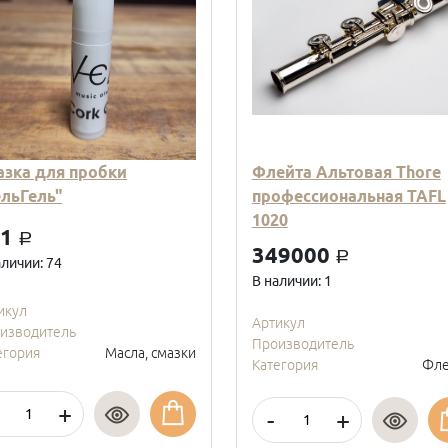
азка для пробки
Флейта Альтовая Thore
ельГель"
профессиональная TAFL
1020
01
a
349000
a
аличии: 74
В наличии: 1
икул
Артикул
изводитель
Производитель
егория
Масла, смазки
Категория
Фле
+
-
+