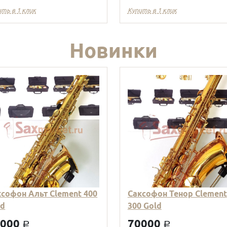
ить в 1 клик
Купить в 1 клик
Новинки
ксофон Альт Clement 400
Саксофон Тенор Clement
ld
300 Gold
9000
70000
a
a