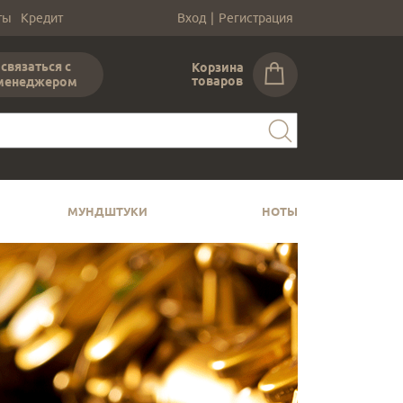
ты
Кредит
Вход
|
Регистрация
связаться с
Корзина
товаров
менеджером
МУНДШТУКИ
НОТЫ