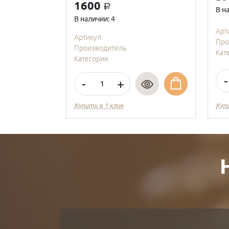
1600
a
В н
В наличии: 4
Арт
Артикул
Про
Производитель
Кат
Категория
-
-
+
Купить в 1 клик
Куп