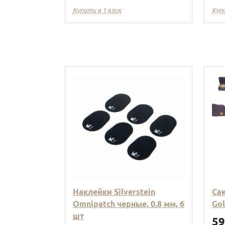
Купить в 1 клик
Куп
Наклейки Silverstein
Са
Omnipatch черные, 0.8 мм, 6
Go
шт
5