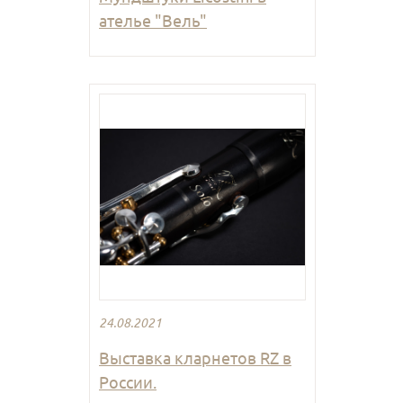
ателье "Вель"
24.08.2021
Выставка кларнетов RZ в
России.