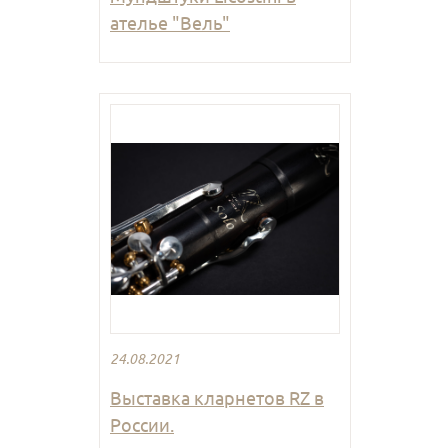
ателье "Вель"
24.08.2021
Выставка кларнетов RZ в
России.