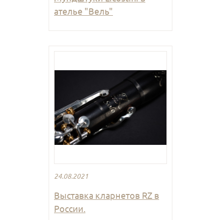
ателье "Вель"
24.08.2021
Выставка кларнетов RZ в
России.