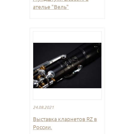
ателье "Вель"
24.08.2021
Выставка кларнетов RZ в
России.