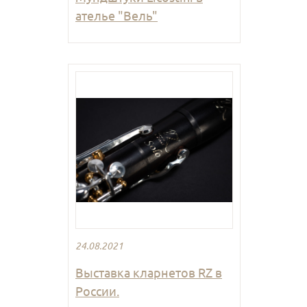
ателье "Вель"
24.08.2021
Выставка кларнетов RZ в
России.