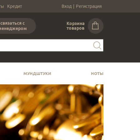
ты
Кредит
Вход
|
Регистрация
связаться с
Корзина
товаров
менеджером
МУНДШТУКИ
НОТЫ