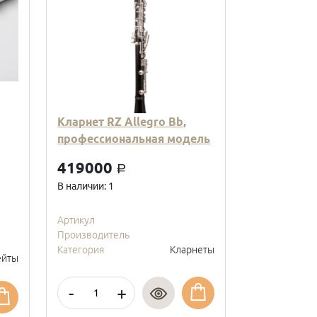
Кларнет RZ Allegro Bb,
Кларнет Вв
профессиональная модель
пластиковы
модель, с
419000
a
покрытие, 
В наличии: 1
95000
a
В наличии: 2
Артикул
Производитель
Артикул
Категория
Кларнеты
Производите
йты
Категория
-
+
-