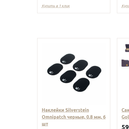
Купить в 1 клик
Куп
Наклейки Silverstein
Са
Omnipatch черные, 0.8 мм, 6
Go
шт
5