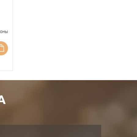
фоны
А