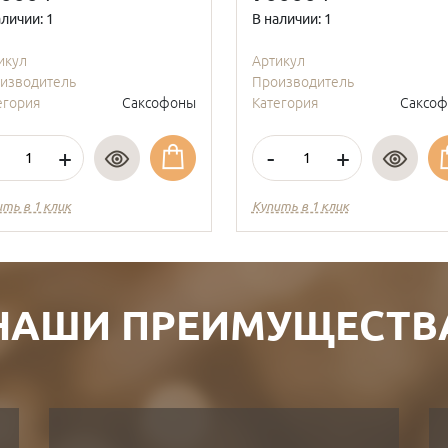
аличии: 1
В наличии: 1
икул
Артикул
изводитель
Производитель
егория
Саксофоны
Категория
Саксо
+
-
+
ить в 1 клик
Купить в 1 клик
НАШИ ПРЕИМУЩЕСТВ