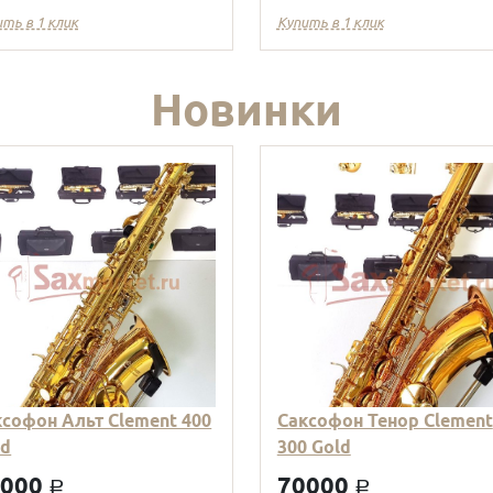
ить в 1 клик
Купить в 1 клик
Новинки
ксофон Альт Clement 400
Саксофон Тенор Clement
ld
300 Gold
9000
70000
a
a