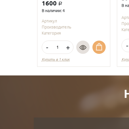
1600
a
В н
В наличии: 4
Арт
Артикул
Про
Производитель
Кат
Категория
-
-
+
Купить в 1 клик
Куп