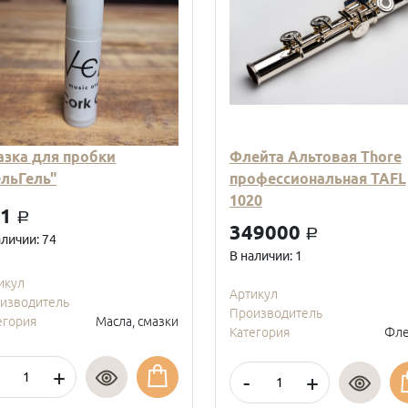
азка для пробки
Флейта Альтовая Thore
ельГель"
профессиональная TAFL
1020
01
a
349000
a
аличии: 74
В наличии: 1
икул
Артикул
изводитель
Производитель
егория
Масла, смазки
Категория
Фле
+
-
+