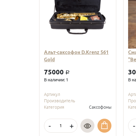
Альт-саксофон D.Krenz 561
См
Gold
"В
75000
3
a
В наличии: 1
В н
Артикул
Арт
Производитель
Про
Категория
Саксофоны
Кат
-
+
-