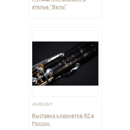
ателье "Вель"
24.08.2021
Выставка кларнетов RZ в
России.