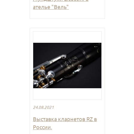
ателье "Вель"
24.08.2021
Выставка кларнетов RZ в
России.