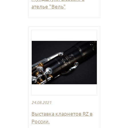
ателье "Вель"
24.08.2021
Выставка кларнетов RZ в
России.