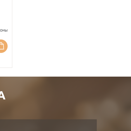
фоны
А