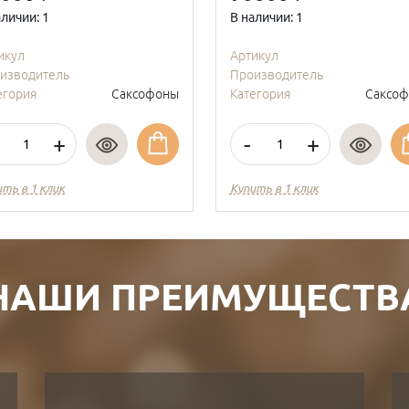
аличии: 1
В наличии: 1
икул
Артикул
изводитель
Производитель
егория
Саксофоны
Категория
Саксо
+
-
+
ить в 1 клик
Купить в 1 клик
НАШИ ПРЕИМУЩЕСТВ