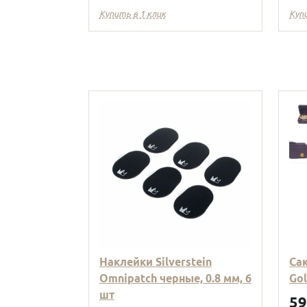
Купить в 1 клик
Куп
Наклейки Silverstein
Са
Omnipatch черные, 0.8 мм, 6
Go
шт
5