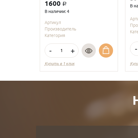
1600
a
В н
В наличии: 4
Арт
Артикул
Про
Производитель
Кат
Категория
-
-
+
Купить в 1 клик
Куп