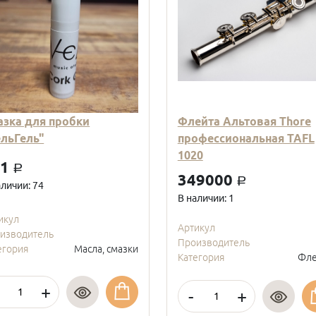
азка для пробки
Флейта Альтовая Thore
ельГель"
профессиональная TAFL
1020
01
a
349000
a
аличии: 74
В наличии: 1
икул
Артикул
изводитель
Производитель
егория
Масла, смазки
Категория
Фле
+
-
+