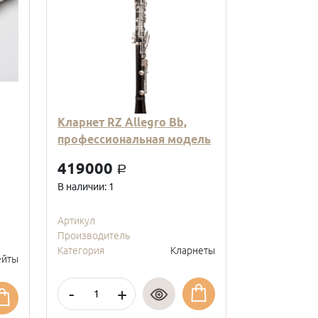
Кларнет RZ Allegro Bb,
Кларнет Вв
профессиональная модель
пластиковы
модель, с
419000
a
покрытие, 
В наличии: 1
95000
a
В наличии: 2
Артикул
Производитель
Артикул
Категория
Кларнеты
Производите
йты
Категория
-
+
-