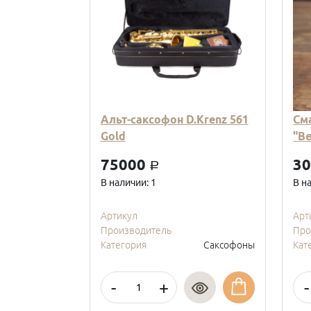
Альт-саксофон D.Krenz 561
См
Gold
"В
75000
3
a
В наличии: 1
В н
Артикул
Арт
Производитель
Про
Категория
Саксофоны
Кат
-
+
-