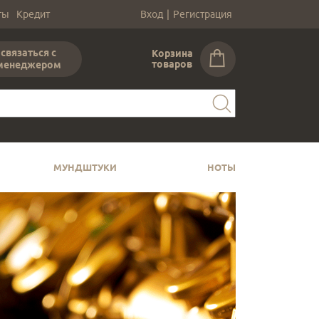
ты
Кредит
Вход
|
Регистрация
связаться с
Корзина
товаров
менеджером
МУНДШТУКИ
НОТЫ