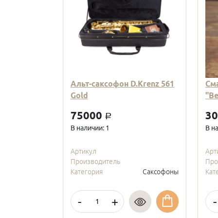
Альт-саксофон D.Krenz 561
См
Gold
"В
75000
3
a
В наличии: 1
В н
Артикул
Арт
Производитель
Про
Категория
Саксофоны
Кат
-
+
-