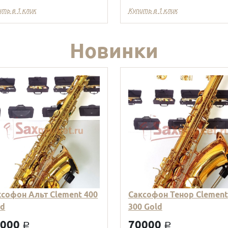
ить в 1 клик
Купить в 1 клик
Новинки
ксофон Альт Clement 400
Саксофон Тенор Clement
ld
300 Gold
9000
70000
a
a