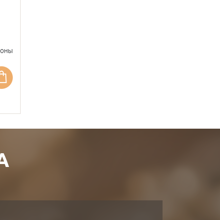
фоны
А