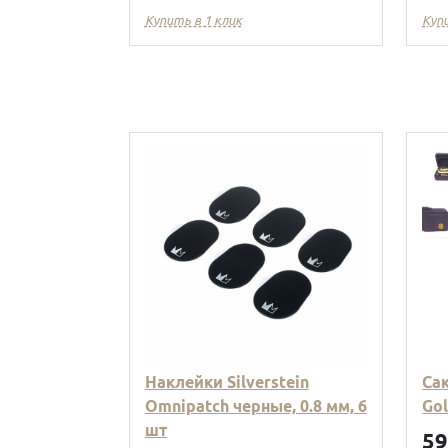
Купить в 1 клик
Куп
Наклейки Silverstein
Са
Omnipatch черные, 0.8 мм, 6
Go
шт
5