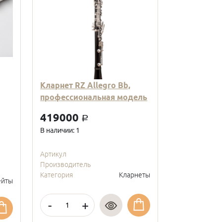
Кларнет RZ Allegro Bb,
Кларнет Вв
профессиональная модель
пластиковы
модель, с
419000
a
покрытие, 
В наличии: 1
95000
a
В наличии: 2
Артикул
Производитель
Артикул
Категория
Кларнеты
Производите
йты
Категория
-
+
-