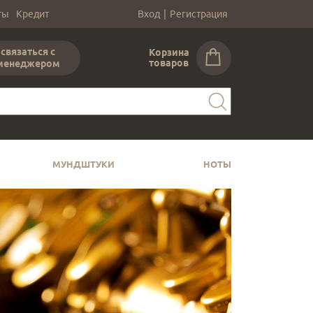
ты
Кредит
Вход
|
Регистрация
связаться с
Корзина
товаров
менеджером
МУНДШТУКИ
НОТЫ