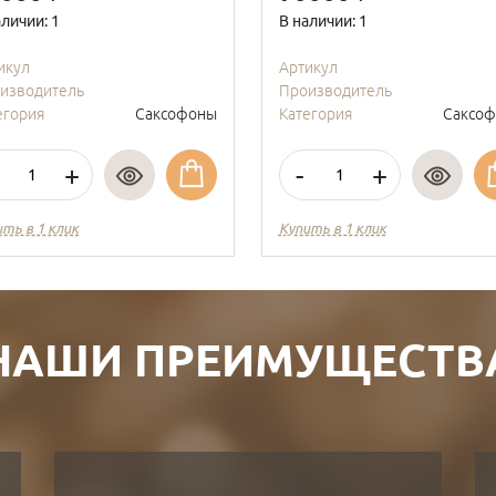
аличии: 1
В наличии: 1
икул
Артикул
изводитель
Производитель
егория
Саксофоны
Категория
Саксо
+
-
+
ить в 1 клик
Купить в 1 клик
НАШИ ПРЕИМУЩЕСТВ