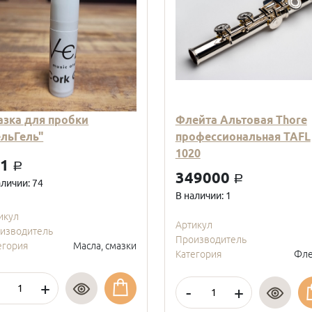
азка для пробки
Флейта Альтовая Thore
ельГель"
профессиональная TAFL
1020
01
a
349000
a
аличии: 74
В наличии: 1
икул
Артикул
изводитель
Производитель
егория
Масла, смазки
Категория
Фле
+
-
+