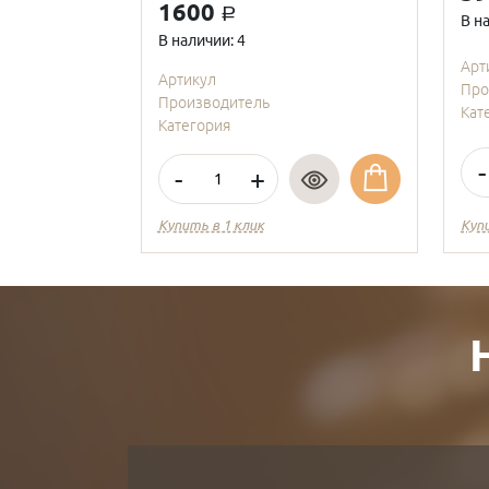
1600
a
В н
В наличии: 4
Арт
Артикул
Про
Производитель
Кат
Категория
-
-
+
Купить в 1 клик
Куп