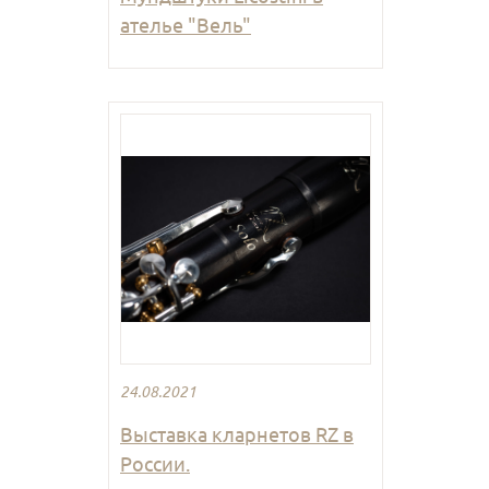
ателье "Вель"
24.08.2021
Выставка кларнетов RZ в
России.