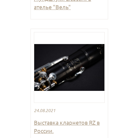
ателье "Вель"
24.08.2021
Выставка кларнетов RZ в
России.