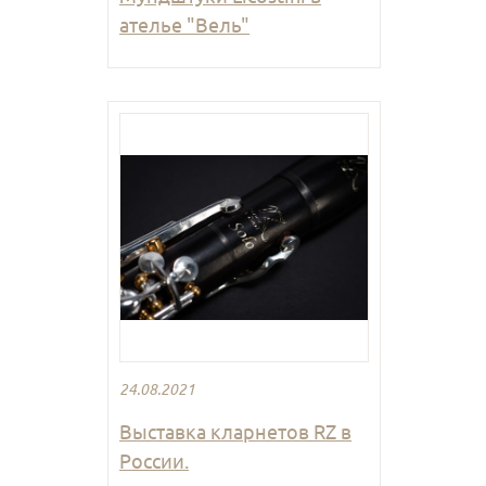
ателье "Вель"
24.08.2021
Выставка кларнетов RZ в
России.