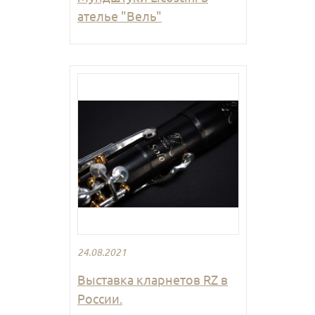
ателье "Вель"
24.08.2021
Выставка кларнетов RZ в
России.