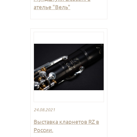
ателье "Вель"
24.08.2021
Выставка кларнетов RZ в
России.