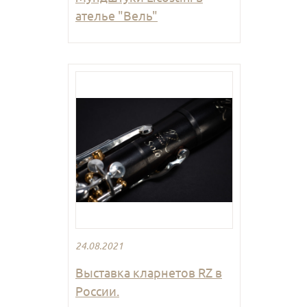
ателье "Вель"
24.08.2021
Выставка кларнетов RZ в
России.