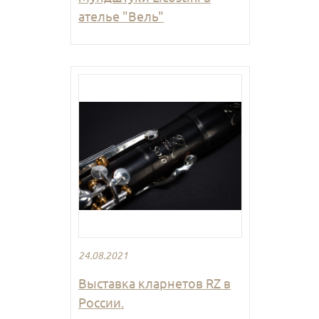
ателье "Вель"
24.08.2021
Выставка кларнетов RZ в
России.