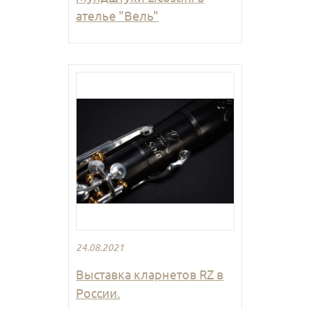
ателье "Вель"
24.08.2021
Выставка кларнетов RZ в
России.