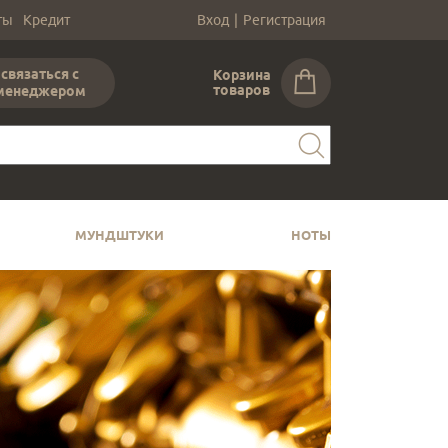
ты
Кредит
Вход
|
Регистрация
связаться с
Корзина
товаров
менеджером
МУНДШТУКИ
НОТЫ