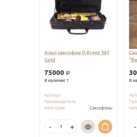
Альт-саксофон D.Krenz 561
См
Gold
"В
75000
3
a
В наличии: 1
В н
Артикул
Арт
Производитель
Про
Категория
Саксофоны
Кат
-
+
-