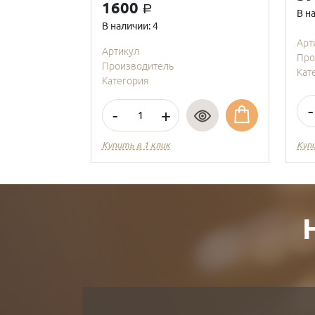
1600
a
В н
В наличии: 4
Арт
Артикул
Про
Производитель
Кат
Категория
-
-
+
Купить в 1 клик
Куп