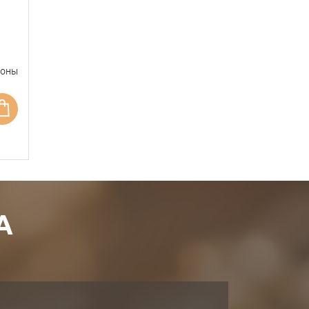
фоны
А