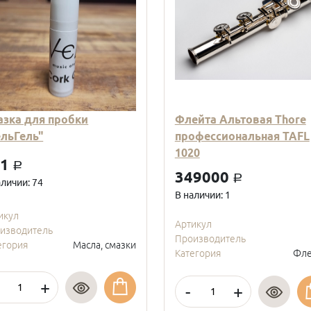
азка для пробки
Флейта Альтовая Thore
ельГель"
профессиональная TAFL
1020
01
a
349000
a
аличии: 74
В наличии: 1
икул
Артикул
изводитель
Производитель
егория
Масла, смазки
Категория
Фле
+
-
+