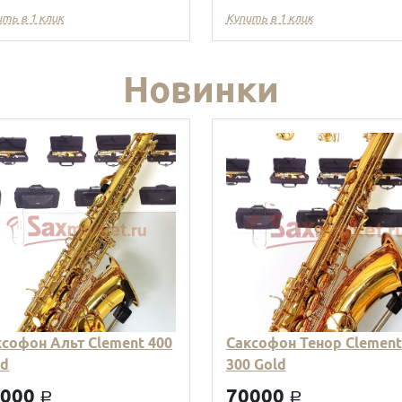
ить в 1 клик
Купить в 1 клик
Новинки
ксофон Альт Clement 400
Саксофон Тенор Clement
ld
300 Gold
9000
70000
a
a