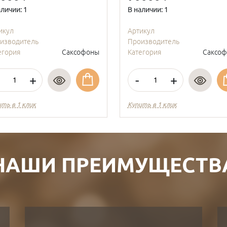
аличии: 1
В наличии: 1
икул
Артикул
изводитель
Производитель
егория
Саксофоны
Категория
Саксо
+
-
+
ить в 1 клик
Купить в 1 клик
НАШИ ПРЕИМУЩЕСТВ