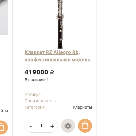
Кларнет RZ Allegro Bb,
Кларнет Вв
профессиональная модель
пластиковы
модель, с
419000
a
покрытие, 
В наличии: 1
95000
a
В наличии: 2
Артикул
Производитель
Артикул
Категория
Кларнеты
Производите
йты
Категория
-
+
-