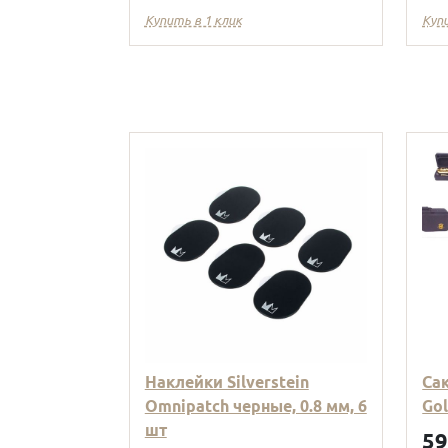
Купить в 1 клик
Куп
Наклейки Silverstein
Са
Omnipatch черные, 0.8 мм, 6
Go
шт
5