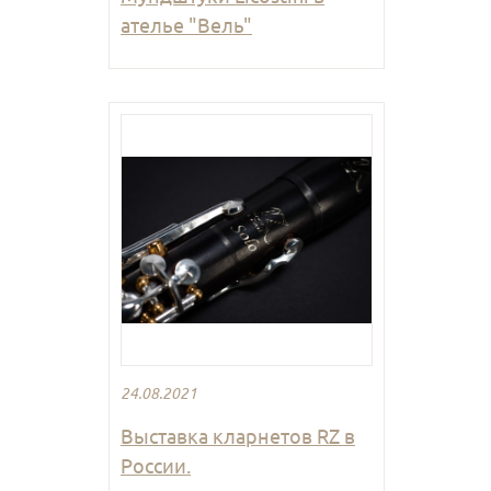
ателье "Вель"
24.08.2021
Выставка кларнетов RZ в
России.