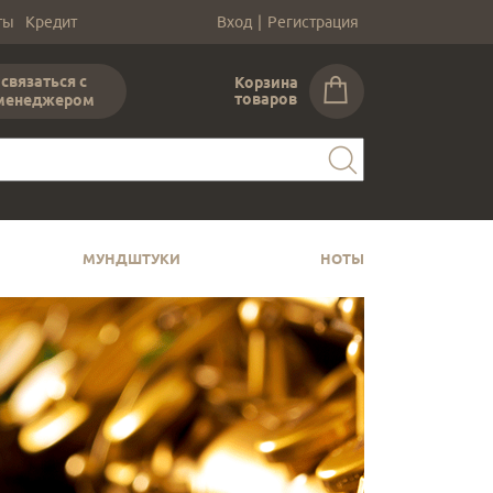
ты
Кредит
Вход
|
Регистрация
связаться с
Корзина
товаров
менеджером
МУНДШТУКИ
НОТЫ