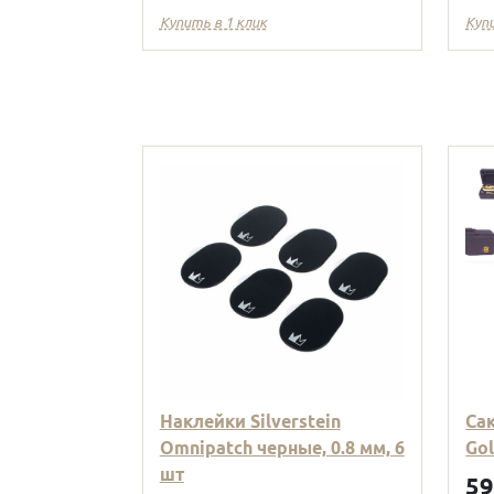
Купить в 1 клик
Куп
Наклейки Silverstein
Са
Omnipatch черные, 0.8 мм, 6
Go
шт
5