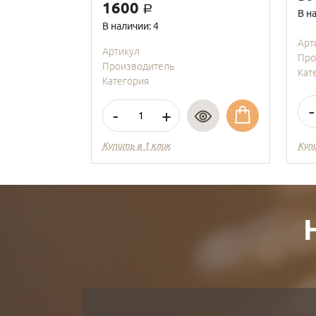
1600
a
В н
В наличии: 4
Арт
Артикул
Про
Производитель
Кат
Категория
-
-
+
Купить в 1 клик
Куп