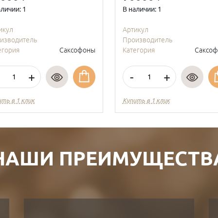
аличии: 1
В наличии: 1
икул
Артикул
изводитель
Производитель
егория
Саксофоны
Категория
Саксо
+
-
+
ить в 1 клик
Купить в 1 клик
НАШИ ПРЕИМУЩЕСТВ