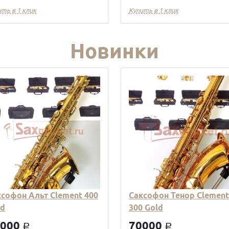
ить в 1 клик
Купить в 1 клик
Новинки
ксофон Альт Clement 400
Саксофон Тенор Clement
ld
300 Gold
9000
70000
a
a