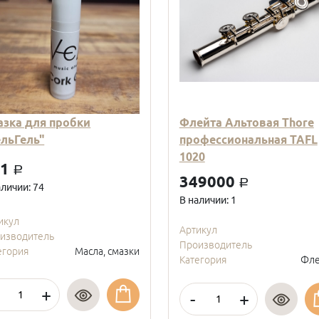
азка для пробки
Флейта Альтовая Thore
ельГель"
профессиональная TAFL
1020
01
a
349000
a
аличии: 74
В наличии: 1
икул
Артикул
изводитель
Производитель
егория
Масла, смазки
Категория
Фле
+
-
+