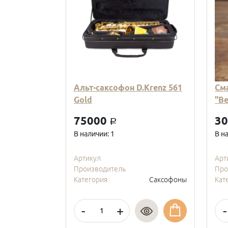
Альт-саксофон D.Krenz 561
См
Gold
"В
75000
3
a
В наличии: 1
В н
Артикул
Арт
Производитель
Про
Категория
Саксофоны
Кат
-
+
-