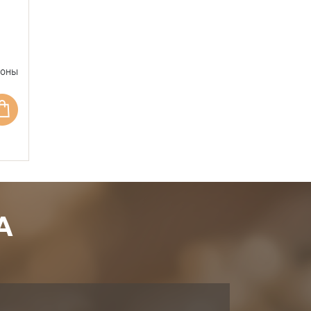
фоны
А