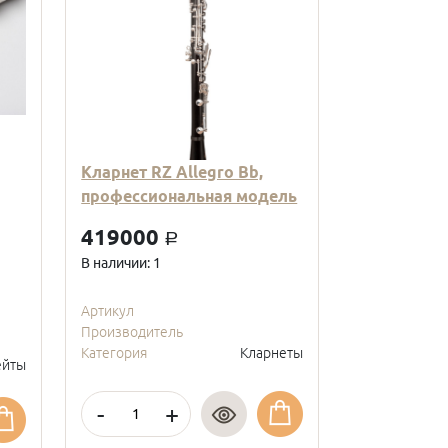
Кларнет RZ Allegro Bb,
Кларнет Вв
профессиональная модель
пластиковы
модель, с
419000
a
покрытие, 
В наличии: 1
95000
a
В наличии: 2
Артикул
Производитель
Артикул
Категория
Кларнеты
Производите
йты
Категория
-
+
-